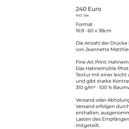
240 Euro
incl. tax
Format
16:9 · 60 x 38cm
Die Anzahl der Drucke i
von Jeannette Matthies
Fine Art Print: Hahne
Das Hahnemühle Photo 
Textur mit einer leicht
und gibt starke Kontras
310 g/m² · 100 % Baumw
Versand oder Abholung
Versand erfolgen durc
enthalten, ausgenomme
Lasten des Empfängers
mitgeteilt.