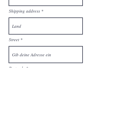
Shipping address
Street
Postcode
Es gelten die AGB. Ich habe die
Datenschutzerklärung zur Kenntnis
genommen.
Sofort bestellen